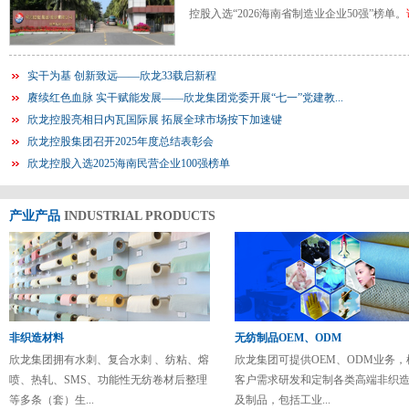
控股入选“2026海南省制造业企业50强”榜单。
实干为基 创新致远——欣龙33载启新程
赓续红色血脉 实干赋能发展——欣龙集团党委开展“七一”党建教...
欣龙控股亮相日内瓦国际展 拓展全球市场按下加速键
欣龙控股集团召开2025年度总结表彰会
欣龙控股入选2025海南民营企业100强榜单
产业产品
INDUSTRIAL PRODUCTS
非织造材料
无纺制品OEM、ODM
欣龙集团拥有水刺、复合水刺 、纺粘、熔
欣龙集团可提供OEM、ODM业务，
喷、热轧、SMS、功能性无纺卷材后整理
客户需求研发和定制各类高端非织
等多条（套）生...
及制品，包括工业...