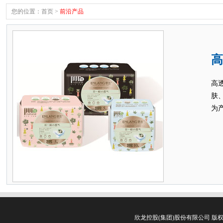
您的位置：
首页
>
前沿产品
高
高
肤
为
欣龙控股(集团)股份有限公司 