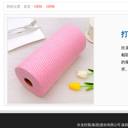
您的位置：
首页
>
OEM 、ODM
打
欣
截
的
求
欣龙控股(集团)股份有限公司 